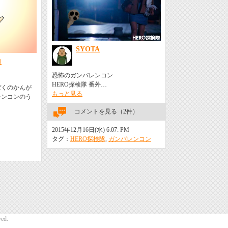
SYOTA
コ
恐怖のガンバレンコン
HERO探検隊 番外…
ぼくのかんが
もっと見る
レンコンのう
コメントを見る（2件）
2015年12月16日(水) 6:07: PM
タグ：
HERO探検隊
,
ガンバレンコン
ed.