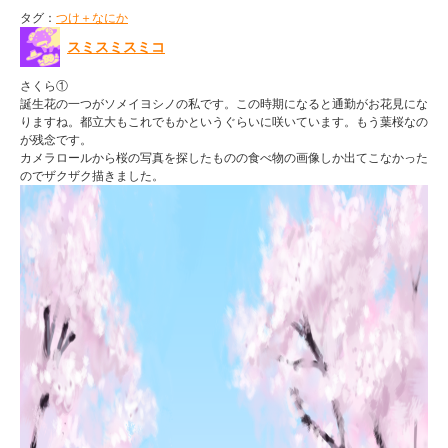
タグ：
つけ＋なにか
スミスミスミコ
さくら①
誕生花の一つがソメイヨシノの私です。この時期になると通勤がお花見にな
りますね。都立大もこれでもかというぐらいに咲いています。もう葉桜なの
が残念です。
カメラロールから桜の写真を探したものの食べ物の画像しか出てこなかった
のでザクザク描きました。